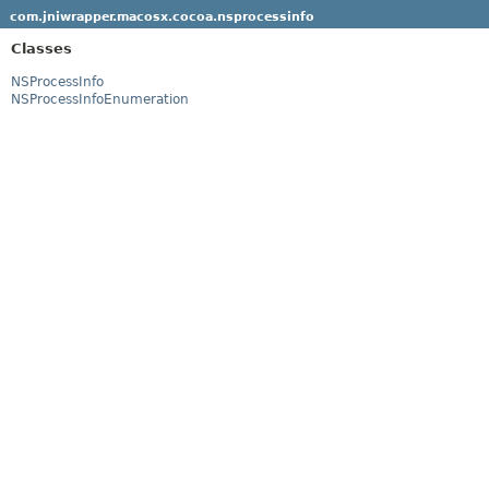
com.jniwrapper.macosx.cocoa.nsprocessinfo
Classes
NSProcessInfo
NSProcessInfoEnumeration