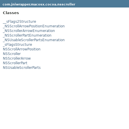
com.jniwrapper.macosx.cocoa.nsscroller
Classes
__sFlags2Structure
_NSScrollArrowPositionEnumeration
_NSScrollerArrowEnumeration
_NSScrollerPartEnumeration
_NSUsableScrollerPartsEnumeration
_sFlagsStructure
NSScrollArrowPosition
NSScroller
NSScrollerArrow
NSScrollerPart
NSUsableScrollerParts