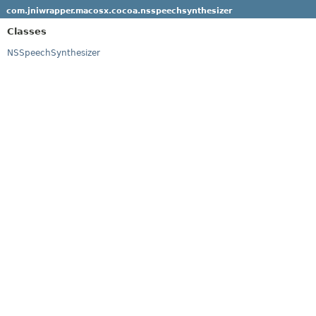
com.jniwrapper.macosx.cocoa.nsspeechsynthesizer
Classes
NSSpeechSynthesizer