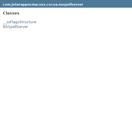
com.jniwrapper.macosx.cocoa.nsspellserver
Classes
__ssFlagsStructure
NSSpellServer