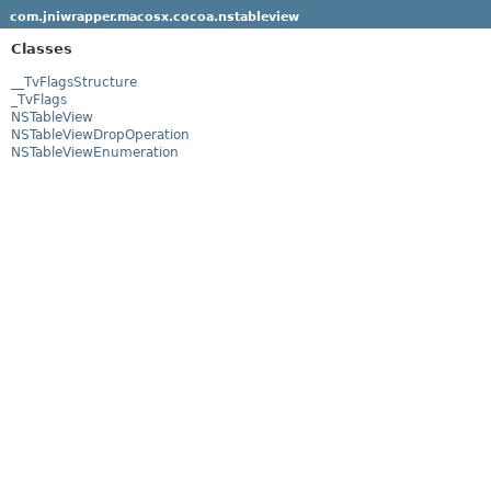
com.jniwrapper.macosx.cocoa.nstableview
Classes
__TvFlagsStructure
_TvFlags
NSTableView
NSTableViewDropOperation
NSTableViewEnumeration