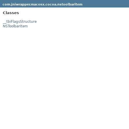
com.jniwrapper.macosx.cocoa.nstoolbaritem
Classes
__tbiFlagsStructure
NSToolbarItem