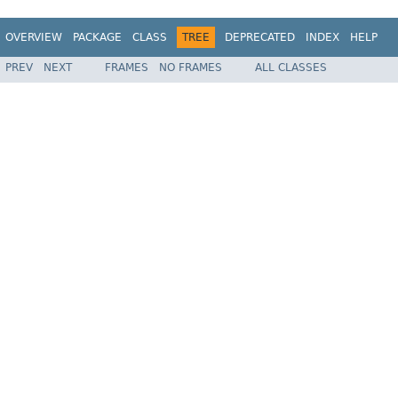
OVERVIEW
PACKAGE
CLASS
TREE
DEPRECATED
INDEX
HELP
PREV
NEXT
FRAMES
NO FRAMES
ALL CLASSES