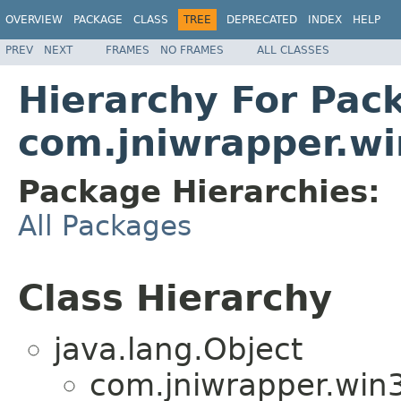
OVERVIEW
PACKAGE
CLASS
TREE
DEPRECATED
INDEX
HELP
PREV
NEXT
FRAMES
NO FRAMES
ALL CLASSES
Hierarchy For Pac
com.jniwrapper.wi
Package Hierarchies:
All Packages
Class Hierarchy
java.lang.Object
com.jniwrapper.win3