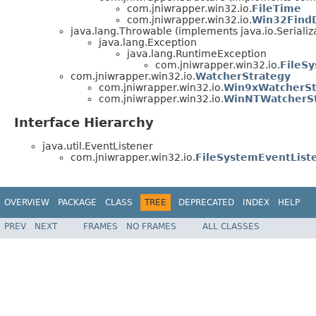
com.jniwrapper.win32.io.
FileTime
com.jniwrapper.win32.io.
Win32Find
java.lang.Throwable (implements java.io.Serializ
java.lang.Exception
java.lang.RuntimeException
com.jniwrapper.win32.io.
FileS
com.jniwrapper.win32.io.
WatcherStrategy
com.jniwrapper.win32.io.
Win9xWatcherSt
com.jniwrapper.win32.io.
WinNTWatcherSt
Interface Hierarchy
java.util.EventListener
com.jniwrapper.win32.io.
FileSystemEventList
OVERVIEW
PACKAGE
CLASS
TREE
DEPRECATED
INDEX
HELP
PREV
NEXT
FRAMES
NO FRAMES
ALL CLASSES