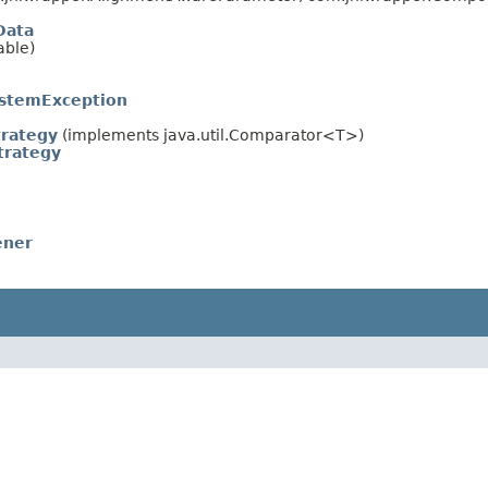
Data
able)
ystemException
rategy
(implements java.util.Comparator<T>)
rategy
ener