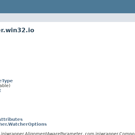
r.win32.io
eType
able)
t
Attributes
her.WatcherOptions
m.jniwrapper.AlignmentAwareParameter, com.jniwrapper.Compo