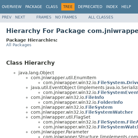
OVERVIEW
PACKAGE
CLASS
TREE
DEPRECATED
INDEX
HELP
PREV
NEXT
FRAMES
NO FRAMES
ALL CLASSES
Hierarchy For Package com.jniwrappe
Package Hierarchies:
All Packages
Class Hierarchy
java.lang.Object
com.jniwrapper.util.EnumItem
com.jniwrapper.win32.io.
FileSystem.Driv
java.util.EventObject (implements java.io.Serializ
com.jniwrapper.win32.io.
FileSystemEven
com.jniwrapper.win32.io.
FileInfo
com.jniwrapper.win32.io.
FolderInfo
com.jniwrapper.win32.io.
FileSystem
com.jniwrapper.win32.io.
FileSystemWatcher
com.jniwrapper.util.FlagSet
com.jniwrapper.win32.io.
FileSystem.File
com.jniwrapper.win32.io.
FileSystemWatc
com.jniwrapper.Parameter
com.jniwrapper.Structure (implements co